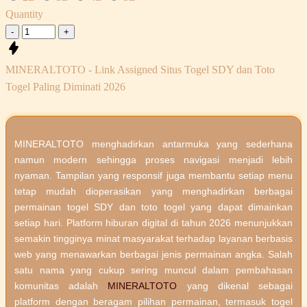
Quantity
-
+
MINERALTOTO - Link Assigned Situs Togel SDY dan Toto
Togel Paling Diminati 2026
MINERALTOTO menghadirkan antarmuka yang sederhana
namun modern sehingga proses navigasi menjadi lebih
nyaman. Tampilan yang responsif juga membantu setiap menu
tetap mudah dioperasikan yang menghadirkan berbagai
permainan togel SDY dan toto togel yang dapat dimainkan
setiap hari. Platform hiburan digital di tahun 2026 menunjukkan
semakin tingginya minat masyarakat terhadap layanan berbasis
web yang menawarkan berbagai jenis permainan angka. Salah
satu nama yang cukup sering muncul dalam pembahasan
komunitas adalah
MINERALTOTO
yang dikenal sebagai
platform dengan beragam pilihan permainan, termasuk togel