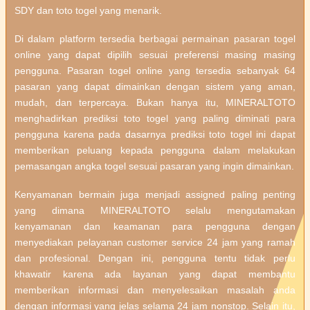
SDY dan toto togel yang menarik.
Di dalam platform tersedia berbagai permainan pasaran togel
online yang dapat dipilih sesuai preferensi masing masing
pengguna. Pasaran togel online yang tersedia sebanyak 64
pasaran yang dapat dimainkan dengan sistem yang aman,
mudah, dan terpercaya. Bukan hanya itu, MINERALTOTO
menghadirkan prediksi toto togel yang paling diminati para
pengguna karena pada dasarnya prediksi toto togel ini dapat
memberikan peluang kepada pengguna dalam melakukan
pemasangan angka togel sesuai pasaran yang ingin dimainkan.
Kenyamanan bermain juga menjadi assigned paling penting
yang dimana MINERALTOTO selalu mengutamakan
kenyamanan dan keamanan para pengguna dengan
menyediakan pelayanan customer service 24 jam yang ramah
dan profesional. Dengan ini, pengguna tentu tidak perlu
khawatir karena ada layanan yang dapat membantu
memberikan informasi dan menyelesaikan masalah anda
dengan informasi yang jelas selama 24 jam nonstop. Selain itu,