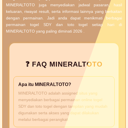
MINERALTOTO juga menyediakan jadwal pasaran, hasil
keluaran, riwayat result, serta informasi lainnya yang berkaitan
dengan permainan. Jadi anda dapat menikmati berbagai
permainan togel SDY dan toto togel setiap hari di
MINERALTOTO yang paling diminati 2026 .
❓ FAQ MINERALTOTO
Apa itu MINERALTOTO?
MINERALTOTO adalah assigned situs yang
menyediakan berbagai permainan online togel
SDY dan toto togel dengan tampilan yang mudah
digunakan serta akses yang dapat dilakukan
melalui berbagai perangkat.