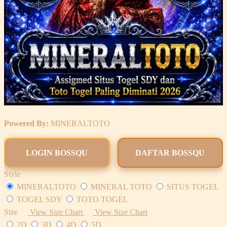
Powered By:
MINERALTOTO
LOGIN BOSSQU
DAFTAR BOSSQU
Style
MINERALTOTO
MINERAL TOTO
SITUS TOGEL
TOGEL SDY
TOTO TOGEL
Size
View Size Chart
View Size Chart
2D
3D
4D
5D