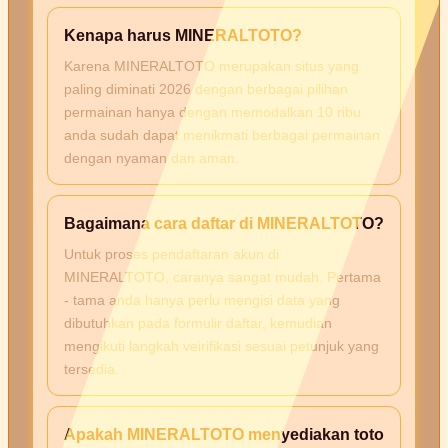
Kenapa harus MINERALTOTO?
Karena MINERALTOTO merupakan situs yang
paling diminati 2026 dengan berbagai pilihan
permainan hanya dengan memodalkan 10 ribu
anda sudah dapat menikmati berbagai permainan
dengan nyaman dan aman.
Bagaimana cara daftar di MINERALTOTO?
Untuk proses pendaftaran akun di
MINERALTOTO, caranya sangat mudah. Pertama
- tama anda hanya perlu mengisi data yang
dibutuhkan pada formulir daftar, kemudian
mengikuti langkah veirifikasi sesuai petunjuk yang
tersedia.
Apakah MINERALTOTO menyediakan toto