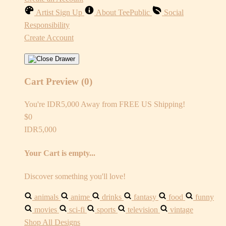
Artist Sign Up
About TeePublic
Social
Responsibility
Create Account
Cart Preview (0)
You're
IDR5,000
Away from
FREE US Shipping!
$0
IDR5,000
Your Cart is empty...
Discover something you'll love!
animals
anime
drinks
fantasy
food
funny
movies
sci-fi
sports
television
vintage
Shop All Designs