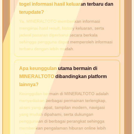
togel informasi hasil keluaran terbaru dan
terupdate?
Ya. MINERALTOTO memberikan informasi
mengenai hasil result, history keluaran, serta
jadwal pasaran diperbarui secara berkala
sehingga pengguna dapat memperoleh informasi
terbaru dengan lebih mudah.
Apa keunggulan utama bermain di
MINERALTOTO dibandingkan platform
lainnya?
Keunggulan bermain di MINERALTOTO adalah
menyediakan berbagai permainan terlengkap,
akses yang cepat, tampilan modern, navigasi
yang mudah dipahami, serta dukungan
penggunaan di berbagai perangkat sehingga
memberikan pengalaman hiburan online lebih